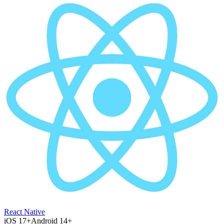
React Native
iOS 17+
Android 14+