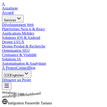
A
Anzaforge
Accueil
Services
Développement Web
Plateformes Next.js & React
Applications Mobiles
Solutions iOS & Android
Design UI/UX
Design Produit & Recherche
Optimisation SEO
Croissance & Visibilité
Solutions IA
Automatisation & Analytique
À Propos
Contact
Blog
🇬🇧
English
en
Démarrer un Projet
anzaforge.com
anzaforge.com/dashboard
Intégration Passerelle Tamara