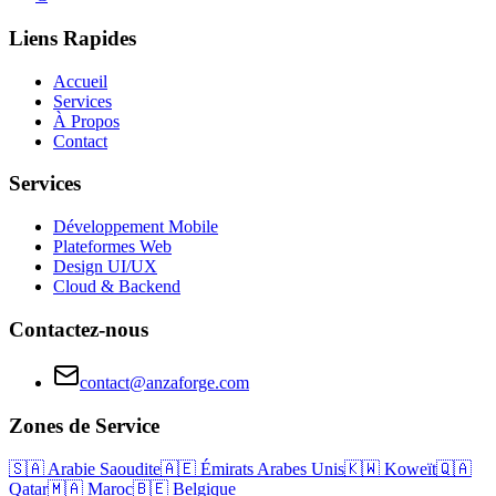
Liens Rapides
Accueil
Services
À Propos
Contact
Services
Développement Mobile
Plateformes Web
Design UI/UX
Cloud & Backend
Contactez-nous
contact@anzaforge.com
Zones de Service
🇸🇦
Arabie Saoudite
🇦🇪
Émirats Arabes Unis
🇰🇼
Koweït
🇶🇦
Qatar
🇲🇦
Maroc
🇧🇪
Belgique