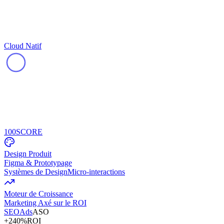
Cloud Natif
100
SCORE
Design Produit
Figma & Prototypage
Systèmes de Design
Micro-interactions
Moteur de Croissance
Marketing Axé sur le ROI
SEO
Ads
ASO
+240%
ROI