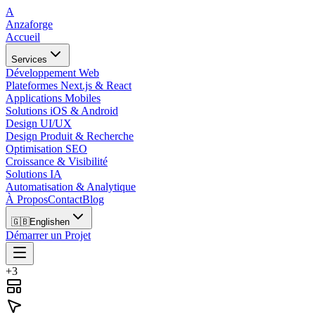
A
Anzaforge
Accueil
Services
Développement Web
Plateformes Next.js & React
Applications Mobiles
Solutions iOS & Android
Design UI/UX
Design Produit & Recherche
Optimisation SEO
Croissance & Visibilité
Solutions IA
Automatisation & Analytique
À Propos
Contact
Blog
🇬🇧
English
en
Démarrer un Projet
+3