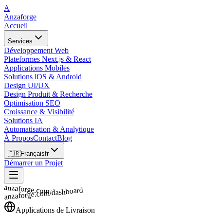
A
Anzaforge
Accueil
Services
Développement Web
Plateformes Next.js & React
Applications Mobiles
Solutions iOS & Android
Design UI/UX
Design Produit & Recherche
Optimisation SEO
Croissance & Visibilité
Solutions IA
Automatisation & Analytique
À Propos
Contact
Blog
🇫🇷
Français
fr
Démarrer un Projet
anzaforge.com
anzaforge.com/dashboard
Applications de Livraison