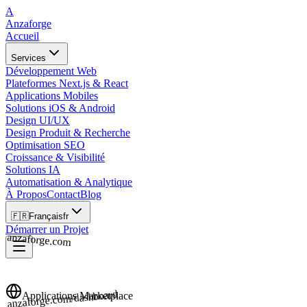
A
Anzaforge
Accueil
Services
Développement Web
Plateformes Next.js & React
Applications Mobiles
Solutions iOS & Android
Design UI/UX
Design Produit & Recherche
Optimisation SEO
Croissance & Visibilité
Solutions IA
Automatisation & Analytique
À Propos
Contact
Blog
🇫🇷
Français
fr
Démarrer un Projet
anzaforge.com
anzaforge.com/dashboard
Applications Marketplace