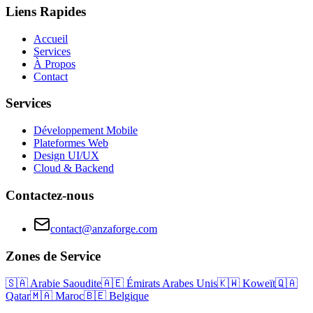
Liens Rapides
Accueil
Services
À Propos
Contact
Services
Développement Mobile
Plateformes Web
Design UI/UX
Cloud & Backend
Contactez-nous
contact@anzaforge.com
Zones de Service
🇸🇦
Arabie Saoudite
🇦🇪
Émirats Arabes Unis
🇰🇼
Koweït
🇶🇦
Qatar
🇲🇦
Maroc
🇧🇪
Belgique