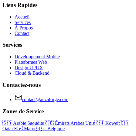
Liens Rapides
Accueil
Services
À Propos
Contact
Services
Développement Mobile
Plateformes Web
Design UI/UX
Cloud & Backend
Contactez-nous
contact@anzaforge.com
Zones de Service
🇸🇦
Arabie Saoudite
🇦🇪
Émirats Arabes Unis
🇰🇼
Koweït
🇶🇦
Qatar
🇲🇦
Maroc
🇧🇪
Belgique