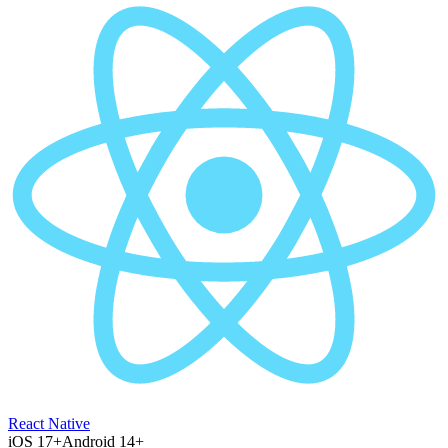
React Native
iOS 17+
Android 14+